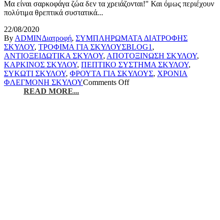
Μα είναι σαρκοφάγα ζώα δεν τα χρειάζονται!" Και όμως περιέχουν
πολύτιμα θρεπτικά συστατικά...
22/08/2020
By
ADMIN
Διατροφή
,
ΣΥΜΠΛΗΡΩΜΑΤΑ ΔΙΑΤΡΟΦΗΣ
ΣΚΥΛΟΥ
,
ΤΡΟΦΙΜΑ ΓΙΑ ΣΚΥΛΟΥΣ
BLOG1
,
ΑΝΤΙΟΞΕΙΔΩΤΙΚΑ ΣΚΥΛΟΥ
,
ΑΠΟΤΟΞΙΝΩΣΗ ΣΚΥΛΟΥ
,
ΚΑΡΚΙΝΟΣ ΣΚΥΛΟΥ
,
ΠΕΠΤΙΚΟ ΣΥΣΤΗΜΑ ΣΚΥΛΟΥ
,
ΣΥΚΩΤΙ ΣΚΥΛΟΥ
,
ΦΡΟΥΤΑ ΓΙΑ ΣΚΥΛΟΥΣ
,
ΧΡΟΝΙΑ
ΦΛΕΓΜΟΝΗ ΣΚΥΛΟΥ
Comments Off
READ MORE...