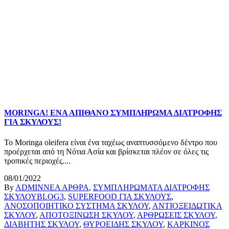
MORINGA! ΕΝΑ ΑΠΙΘΑΝΟ ΣΥΜΠΛΗΡΩΜΑ ΔΙΑΤΡΟΦΗΣ
ΓΙΑ ΣΚΥΛΟΥΣ!
Το Moringa oleifera είναι ένα ταχέως αναπτυσσόμενο δέντρο που
προέρχεται από τη Νότια Ασία και βρίσκεται πλέον σε όλες τις
τροπικές περιοχές....
08/01/2022
By
ADMIN
ΝΕΑ ΑΡΘΡΑ
,
ΣΥΜΠΛΗΡΩΜΑΤΑ ΔΙΑΤΡΟΦΗΣ
ΣΚΥΛΟΥ
BLOG3
,
SUPERFOOD ΓΙΑ ΣΚΥΛΟΥΣ
,
ΑΝΟΣΟΠΟΙΗΤΙΚΟ ΣΥΣΤΗΜΑ ΣΚΥΛΟΥ
,
ΑΝΤΙΟΞΕΙΔΩΤΙΚΑ
ΣΚΥΛΟΥ
,
ΑΠΟΤΟΞΙΝΩΣΗ ΣΚΥΛΟΥ
,
ΑΡΘΡΩΣΕΙΣ ΣΚΥΛΟΥ
,
ΔΙΑΒΗΤΗΣ ΣΚΥΛΟΥ
,
ΘΥΡΟΕΙΔΗΣ ΣΚΥΛΟΥ
,
ΚΑΡΚΙΝΟΣ