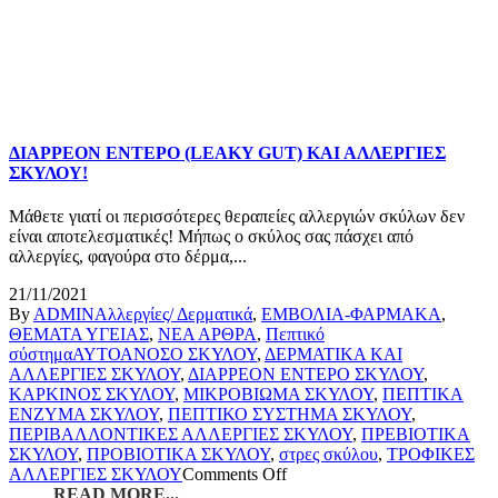
ΔΙΑΡΡΕΟΝ ΕΝΤΕΡΟ (LEAKY GUT) ΚΑΙ ΑΛΛΕΡΓΙΕΣ
ΣΚΥΛΟΥ!
Μάθετε γιατί οι περισσότερες θεραπείες αλλεργιών σκύλων δεν
είναι αποτελεσματικές! Μήπως ο σκύλος σας πάσχει από
αλλεργίες, φαγούρα στο δέρμα,...
21/11/2021
By
ADMIN
Αλλεργίες/ Δερματικά
,
ΕΜΒΟΛΙΑ-ΦΑΡΜΑΚΑ
,
ΘΕΜΑΤΑ ΥΓΕΙΑΣ
,
ΝΕΑ ΑΡΘΡΑ
,
Πεπτικό
σύστημα
ΑΥΤΟΑΝΟΣΟ ΣΚΥΛΟΥ
,
ΔΕΡΜΑΤΙΚΑ ΚΑΙ
ΑΛΛΕΡΓΙΕΣ ΣΚΥΛΟΥ
,
ΔΙΑΡΡΕΟΝ ΕΝΤΕΡΟ ΣΚΥΛΟΥ
,
ΚΑΡΚΙΝΟΣ ΣΚΥΛΟΥ
,
ΜΙΚΡΟΒΙΩΜΑ ΣΚΥΛΟΥ
,
ΠΕΠΤΙΚΑ
ΕΝΖΥΜΑ ΣΚΥΛΟΥ
,
ΠΕΠΤΙΚΟ ΣΥΣΤΗΜΑ ΣΚΥΛΟΥ
,
ΠΕΡΙΒΑΛΛΟΝΤΙΚΕΣ ΑΛΛΕΡΓΙΕΣ ΣΚΥΛΟΥ
,
ΠΡΕΒΙΟΤΙΚΑ
ΣΚΥΛΟΥ
,
ΠΡΟΒΙΟΤΙΚΑ ΣΚΥΛΟΥ
,
στρες σκύλου
,
ΤΡΟΦΙΚΕΣ
ΑΛΛΕΡΓΙΕΣ ΣΚΥΛΟΥ
Comments Off
READ MORE...