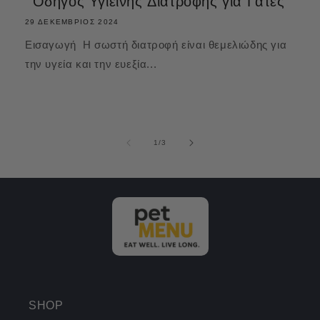
Οδηγός Υγιεινής Διατροφής για Γάτες
29 ΔΕΚΈΜΒΡΙΟΣ 2024
Εισαγωγή Η σωστή διατροφή είναι θεμελιώδης για
την υγεία και την ευεξία...
από
1
/
3
SHOP