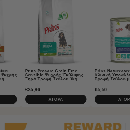
Prins 
Suppor
Τροφή 
Ανεπάρ
Prins Naturecare Diet
re Grain Free
Κλινική Υποαλλεργική Υγρή
υχρής Έκθλιψης
Τροφή Σκύλου με Αρνί 375gr
ή Σκύλου 3kg
€5,50
€3,96
ΑΓΟΡΑ
ΑΓΟΡΑ