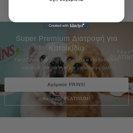
Super Premium Διατροφή για
Κατοικίδια
Υψηλή ποιότητα, φυσικά συστατικά και θρεπτικές
συνταγές για μια υγιή και χαρούμενη ζωή!
Αγόρασε PRINS!
Αγόρασε PLATINUM!