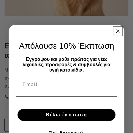
Απόλαυσε 10% Έκπτωση
Είμαστε δίπλα σου για κάθε
απορία
Εγγράψου και μάθε πρώτος για νέες
λιχουδιές, προσφορές & συμβουλές για
υγιή κατοικίδια.
Μη διστάσεις να μας καλέσεις για οποιαδήποτε απορία
σχετικά με τον καλύτερό σου φίλο. Οι έμπειροι
συνεργάτες μας θα σου λύσουν κάθε απορία.
📞 215 215 91 41
Θέλω έκπτωση
ΚΑΛΕΣΕ ΜΑΣ
Όχι, Ευχαριστώ