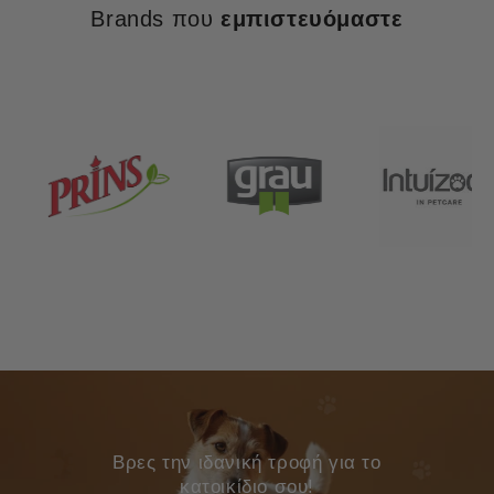
Brands που
εμπιστευόμαστε
Bρες την ιδανική τροφή για το
κατοικίδιο σου!