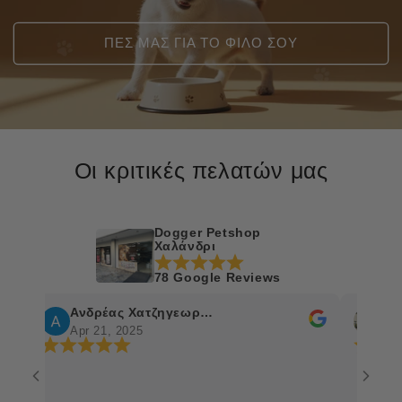
ΠΕΣ ΜΑΣ ΓΙΑ ΤΟ ΦΙΛΟ ΣΟΥ
Οι κριτικές πελατών μας
Dogger Petshop
Χαλάνδρι
78 Google Reviews
Ανδρέας Χατζηγεωργίου
Ch. Frag
Apr 21, 2025
Apr 17, 2