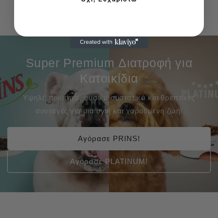
Super Premium Διατροφή για
Κατοικίδια
Υψηλή ποιότητα, φυσικά συστατικά και θρεπτικές
συνταγές για μια υγιή και χαρούμενη ζωή!
Αγόρασε PRINS!
Αγόρασε PLATINUM!