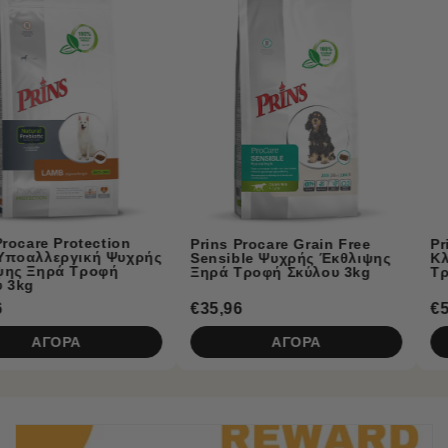
Prins Naturecare Diet
Prins Procare Grain Free
ς
Κλινική Υποαλλεργική
Sensible Ψυχρής Έκθλιψης
Τροφή Σκύλου με Αρνί 
Ξηρά Τροφή Σκύλου 3kg
€35,96
€5,50
ΑΓΟΡΑ
ΑΓΟΡΑ