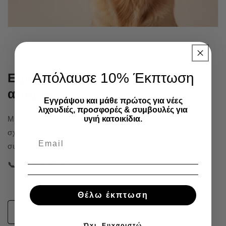
Απόλαυσε 10% Έκπτωση
Είμαστε δίπλα σου για κάθε
απορία
Εγγράψου και μάθε πρώτος για νέες
λιχουδιές, προσφορές & συμβουλές για
υγιή κατοικίδια.
Μη διστάσεις να μας καλέσεις για οποιαδήποτε απορία
σχετικά με τον καλύτερό σου φίλο. Οι έμπειροι
συνεργάτες μας θα σου λύσουν κάθε απορία.
📞 215 215 91 41
Θέλω έκπτωση
ΚΑΛΕΣΕ ΜΑΣ
Όχι, Ευχαριστώ