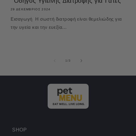
Οδηγός Υγιεινής Διατροφής για Γάτες
29 ΔΕΚΈΜΒΡΙΟΣ 2024
Εισαγωγή Η σωστή διατροφή είναι θεμελιώδης για
την υγεία και την ευεξία...
από
1
/
3
SHOP