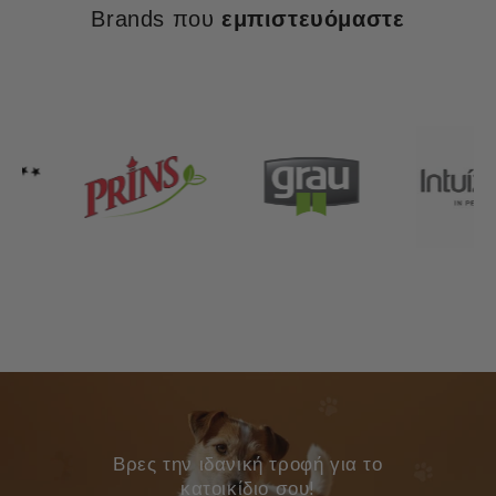
Brands που
εμπιστευόμαστε
Bρες την ιδανική τροφή για το
κατοικίδιο σου!