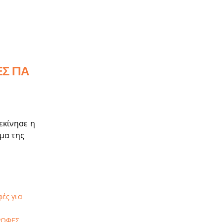
Σ ΓΙΑ
εκίνησε η
ημα της
φές για
ΡΟΦΕΣ
,