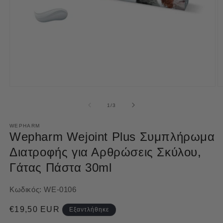
Άνοιγμα
Ά
μέσου
μ
1
2
από
1
/
3
στο
σ
βοηθητικό
β
παράθυρο
WEPHARM
π
Wepharm Wejoint Plus Συμπλήρωμα
Διατροφής για Αρθρώσεις Σκύλου,
Γάτας Πάστα 30ml
Κωδικός:
WE-0106
Κανονική
€19,50 EUR
Εξαντλήθηκε
τιμή