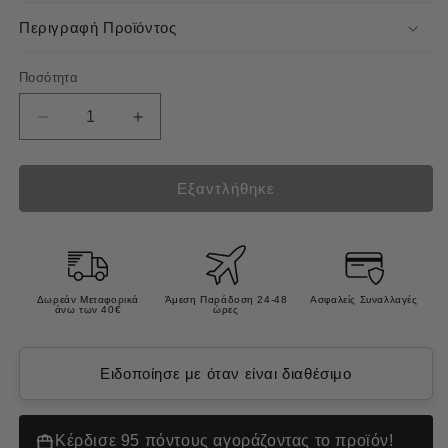
Περιγραφή Προϊόντος
Ποσότητα
Μείωση
Αύξηση
ποσότητας
ποσότητας
για
για
Wepharm
Wepharm
Εξαντλήθηκε
Wejoint
Wejoint
Plus
Plus
Συμπλήρωμα
Συμπλήρωμα
Διατροφής
Διατροφής
για
για
Δωρεάν Μεταφορικά
Άμεση Παράδοση 24-48
Ασφαλείς Συναλλαγές
άνω των 40€
ώρες
Αρθρώσεις
Αρθρώσεις
Σκύλου,
Σκύλου,
Γάτας
Γάτας
Ειδοποίησε με όταν είναι διαθέσιμο
Πάστα
Πάστα
30ml
30ml
Κέρδισε 95 πόντους αγοράζοντας το προϊόν!