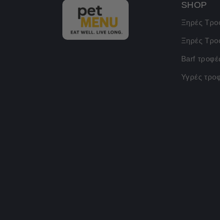
SHOP
Ξηρές Τρο
Ξηρές Τρο
Barf τροφέ
Υγρές τρο