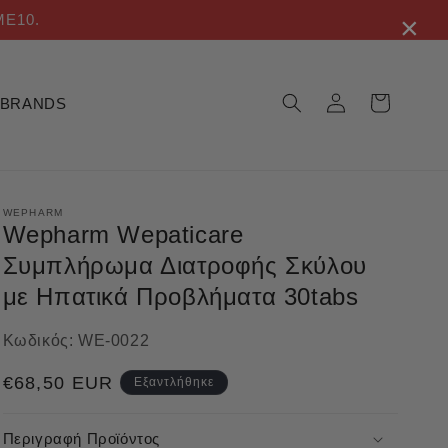
×
ME10.
Σύνδεση
Καλάθι
BRANDS
WEPHARM
Wepharm Wepaticare
Συμπλήρωμα Διατροφής Σκύλου
με Ηπατικά Προβλήματα 30tabs
Κωδικός:
WE-0022
Κανονική
€68,50 EUR
Εξαντλήθηκε
τιμή
Περιγραφή Προϊόντος