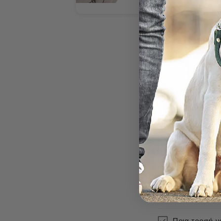
Πόσο γρήγορα
Πόσο κοστίζο
Πως μπορώ ν
Ποια προϊόντ
Ποια τροφή να