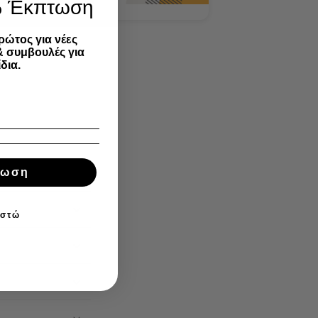
% Έκπτωση
ρώτος για νέες
& συμβουλές για
δια.
τωση
ιστώ