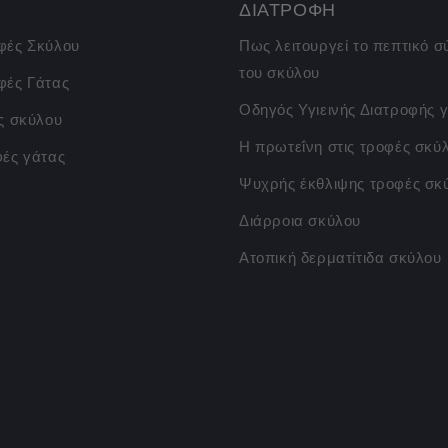
ΔΙΑΤΡΟΦΗ
φές Σκύλου
Πως λειτουργεί το πεπτικό 
του σκύλου
φές Γάτας
Οδηγός Υγιεινής Διατροφής γ
ς σκύλου
Η πρωτεΐνη στις τροφές σκύ
φές γάτας
Ψυχρής έκθλιψης τροφές σκ
Διάρροια σκύλου
Ατοπική δερματίτιδα σκύλου