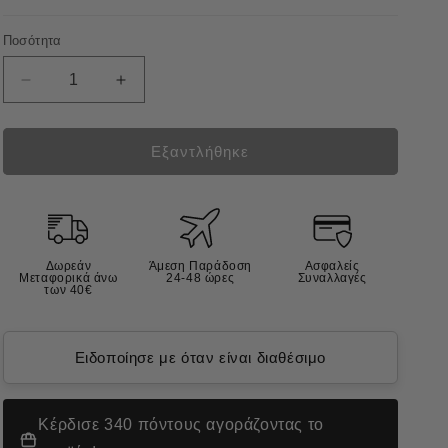
Ποσότητα
Μείωση
Αύξηση
ποσότητας
ποσότητας
για
για
Wepharm
Wepharm
Εξαντλήθηκε
Wepaticare
Wepaticare
Συμπλήρωμα
Συμπλήρωμα
Διατροφής
Διατροφής
Σκύλου
Σκύλου
με
με
Δωρεάν
Άμεση Παράδοση
Ασφαλείς
Ηπατικά
Ηπατικά
Μεταφορικά άνω
24-48 ώρες
Συναλλαγές
των 40€
Προβλήματα
Προβλήματα
30tabs
30tabs
Ειδοποίησε με όταν είναι διαθέσιμο
Κέρδισε 340 πόντους αγοράζοντας το