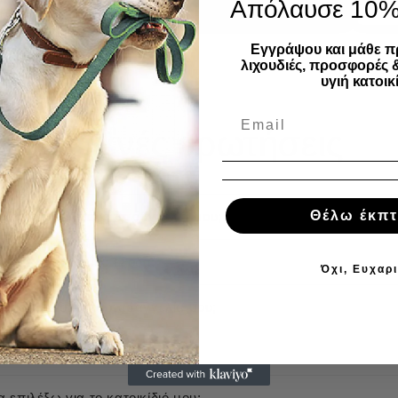
Απόλαυσε 10
Εγγράψου και μάθε π
λιχουδιές, προσφορές 
υγιή κατοικί
Συχνές ερωτήσεις
Θέλω έκπ
 αποστέλλεται η παραγγελία μου;
υν τα μεταφορικά έξοδα;
Όχι, Ευχαρ
α πληρώσω την παραγγελία μου;
α είναι άμεσα διαθέσιμα;
 επιλέξω για το κατοικίδιό μου;