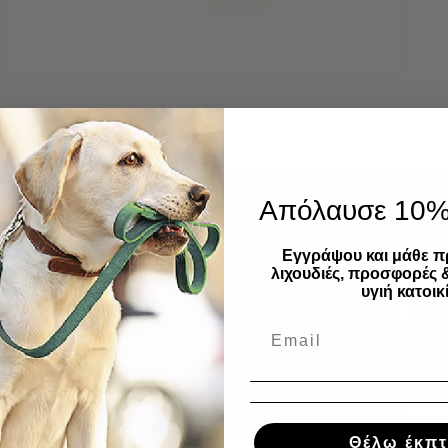
Άνοιγμα
μέσου
3
στο
βοηθητικό
παράθυρο
Απόλαυσε 10
Εγγράψου και μάθε π
λιχουδιές, προσφορές 
υγιή κατοικί
Θέλω έκπ