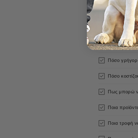
Πόσο γρήγορα
Πόσο κοστίζο
Πως μπορώ ν
Ποια προϊόντ
Ποια τροφή να