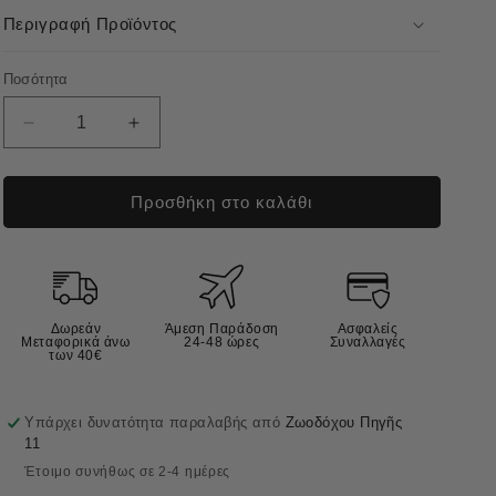
Περιγραφή Προϊόντος
Ποσότητα
Μείωση
Αύξηση
ποσότητας
ποσότητας
για
για
Wepharm
Wepharm
Προσθήκη στο καλάθι
Wejoint
Wejoint
Plus
Plus
Συμπλήρωμα
Συμπλήρωμα
Διατροφής
Διατροφής
για
για
Δωρεάν
Άμεση Παράδοση
Ασφαλείς
Αρθρώσεις
Αρθρώσεις
Μεταφορικά άνω
24-48 ώρες
Συναλλαγές
των 40€
Μεσαίου
Μεσαίου
Σκύλου
Σκύλου
30tabs
30tabs
Υπάρχει δυνατότητα παραλαβής από
Ζωοδόχου Πηγῆς
11
Έτοιμο συνήθως σε 2-4 ημέρες