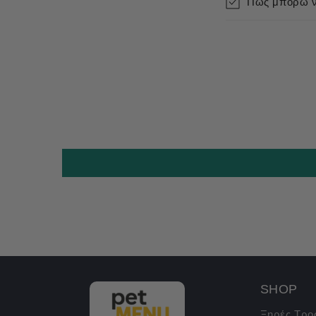
Πως μπορώ να
SHOP
Ξηρές Τρο