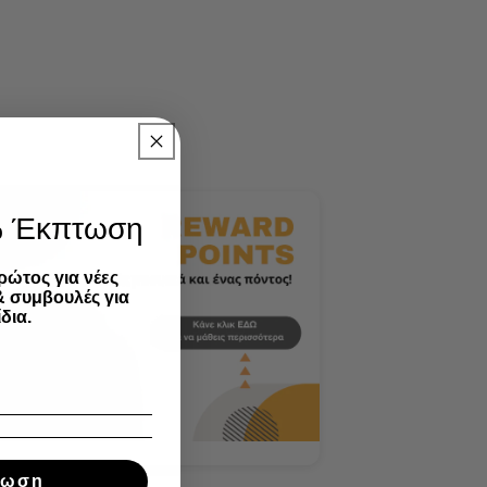
% Έκπτωση
ρώτος για νέες
& συμβουλές για
δια.
τωση