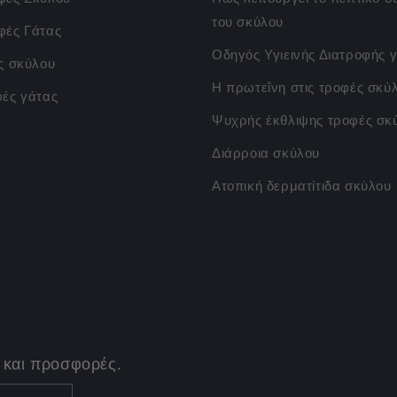
του σκύλου
φές Γάτας
Οδηγός Υγιεινής Διατροφής γ
ς σκύλου
Η πρωτεΐνη στις τροφές σκύ
φές γάτας
Ψυχρής έκθλιψης τροφές σκ
Διάρροια σκύλου
Ατοπική δερματίτιδα σκύλου
 και προσφορές.