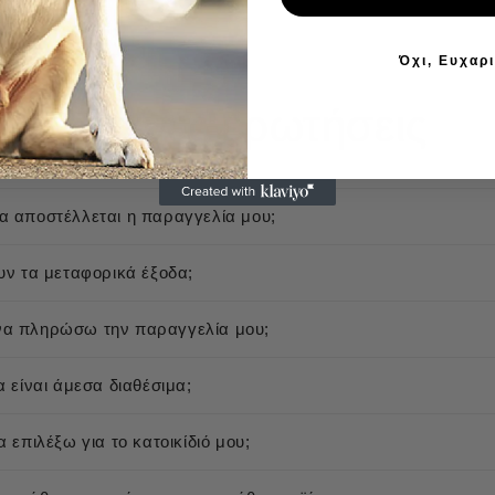
Όχι, Ευχαρ
Συχνές ερωτήσεις
 αποστέλλεται η παραγγελία μου;
υν τα μεταφορικά έξοδα;
α πληρώσω την παραγγελία μου;
α είναι άμεσα διαθέσιμα;
 επιλέξω για το κατοικίδιό μου;