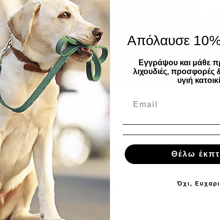
Απόλαυσε 10
Εγγράψου και μάθε π
λιχουδιές, προσφορές 
υγιή κατοικί
Συχνές ερωτήσεις
Θέλω έκπ
Όχι, Ευχαρ
 αποστέλλεται η παραγγελία μου;
υν τα μεταφορικά έξοδα;