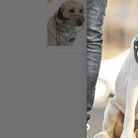
Πόσο γρήγορα
Πόσο κοστίζο