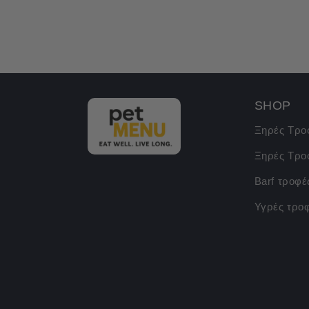
SHOP
Ξηρές Τρο
Ξηρές Τρο
Barf τροφέ
Υγρές τρο