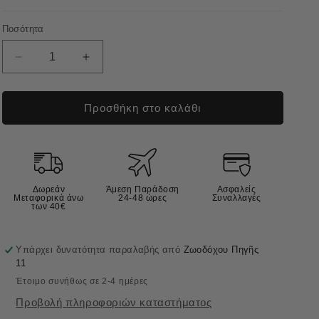
Ποσότητα
Μείωση
Αύξηση
ποσότητας
ποσότητας
για
για
Vet
Vet
Προσθήκη στο καλάθι
Expert
Expert
Arthrovet
Arthrovet
Complex
Complex
Συμπλήρωμα
Συμπλήρωμα
Διατροφής
Διατροφής
Δωρεάν
Άμεση Παράδοση
Ασφαλείς
για
για
Μεταφορικά άνω
24-48 ώρες
Συναλλαγές
των 40€
Αρθρώσεις
Αρθρώσεις
Σκύλου
Σκύλου
60tabs
60tabs
Υπάρχει δυνατότητα παραλαβής από
Ζωοδόχου Πηγῆς
11
Έτοιμο συνήθως σε 2-4 ημέρες
Προβολή πληροφοριών καταστήματος