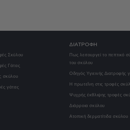
ΔΙΑΤΡΟΦΗ
φές Σκύλου
Πως λειτουργεί το πεπτικό 
του σκύλου
φές Γάτας
Οδηγός Υγιεινής Διατροφής γ
ς σκύλου
Η πρωτεΐνη στις τροφές σκύ
φές γάτας
Ψυχρής έκθλιψης τροφές σκ
Διάρροια σκύλου
Ατοπική δερματίτιδα σκύλου