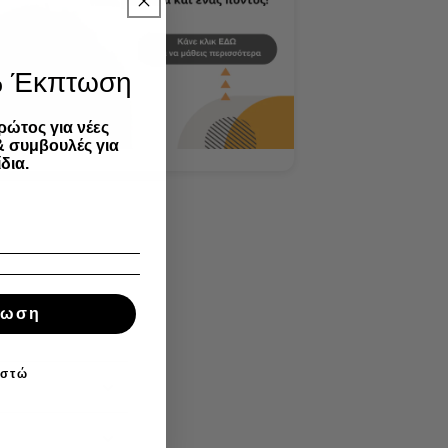
% Έκπτωση
ρώτος για νέες
& συμβουλές για
δια.
τωση
ιστώ