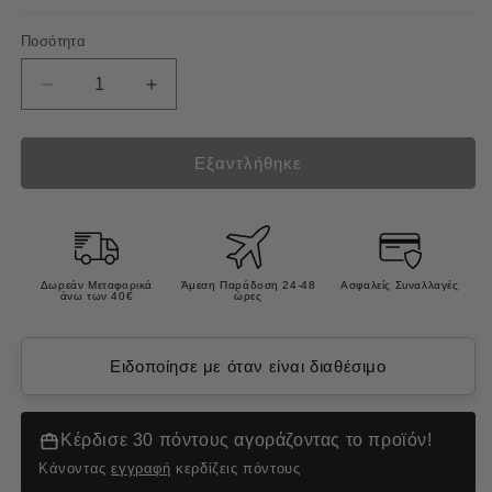
Ποσότητα
Μείωση
Αύξηση
ποσότητας
ποσότητας
για
για
Darygton
Darygton
Εξαντλήθηκε
Top
Top
Safe
Safe
Plus
Plus
Αντιπαρασιτικό
Αντιπαρασιτικό
Περιλαίμιο
Περιλαίμιο
Δωρεάν Μεταφορικά
Άμεση Παράδοση 24-48
Ασφαλείς Συναλλαγές
άνω των 40€
ώρες
-
-
Κολάρο
Κολάρο
Σκύλου
Σκύλου
Ειδοποίησε με όταν είναι διαθέσιμο
60εκ
60εκ
Κέρδισε 30 πόντους αγοράζοντας το προϊόν!
Κάνοντας
εγγραφή
κερδίζεις πόντους