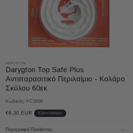
Άνοιγμα
μέσου
1
DARYGTON
στο
Darygton Top Safe Plus
βοηθητικό
παράθυρο
Αντιπαρασιτικό Περιλαίμιο - Κολάρο
Σκύλου 60εκ
Κωδικός:
PC1508
Κανονική
€6,30 EUR
Εξαντλήθηκε
τιμή
Περιγραφή Προϊόντος