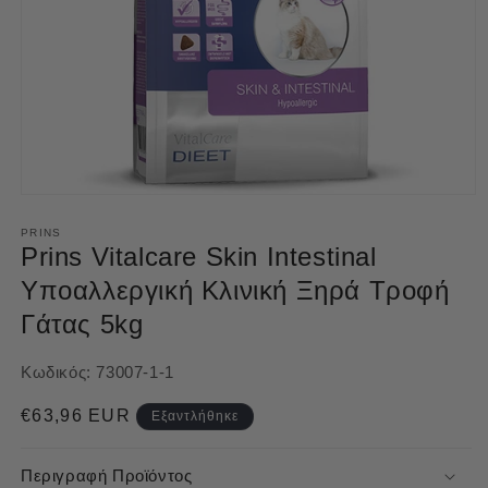
Άνοιγμα
μέσου
1
PRINS
στο
Prins Vitalcare Skin Intestinal
βοηθητικό
παράθυρο
Υποαλλεργική Κλινική Ξηρά Τροφή
Γάτας 5kg
Κωδικός:
73007-1-1
Κανονική
€63,96 EUR
Εξαντλήθηκε
τιμή
Περιγραφή Προϊόντος