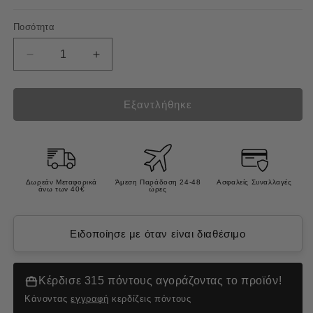
Ποσότητα
Μείωση
Αύξηση
ποσότητας
ποσότητας
για
για
Prins
Prins
Εξαντλήθηκε
Vitalcare
Vitalcare
Skin
Skin
Intestinal
Intestinal
Υποαλλεργική
Υποαλλεργική
Κλινική
Κλινική
Δωρεάν Μεταφορικά
Άμεση Παράδοση 24-48
Ασφαλείς Συναλλαγές
άνω των 40€
ώρες
Ξηρά
Ξηρά
Τροφή
Τροφή
Γάτας
Γάτας
Ειδοποίησε με όταν είναι διαθέσιμο
5kg
5kg
Κέρδισε 315 πόντους αγοράζοντας το προϊόν!
Κάνοντας
εγγραφή
κερδίζεις πόντους