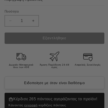
Ποσότητα
Μείωση
Αύξηση
ποσότητας
ποσότητας
για
για
Prins
Prins
Εξαντλήθηκε
Vitalcare
Vitalcare
Indoor
Indoor
Ξηρά
Ξηρά
Τροφή
Τροφή
Ενήλικης
Ενήλικης
Δωρεάν Μεταφορικά
Άμεση Παράδοση 24-48
Ασφαλείς Συναλλαγές
άνω των 40€
ώρες
Γάτας
Γάτας
5kg
5kg
Ειδοποίησε με όταν είναι διαθέσιμο
Κέρδισε 265 πόντους αγοράζοντας το προϊόν!
Κάνοντας
εγγραφή
κερδίζεις πόντους