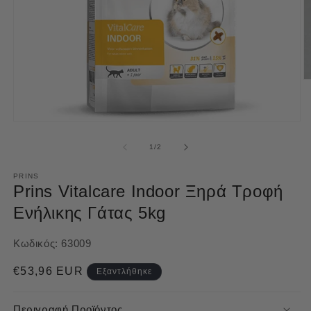
Ά
μ
2
σ
Άνοιγμα
β
μέσου
π
1
από
1
/
2
στο
βοηθητικό
παράθυρο
PRINS
Prins Vitalcare Indoor Ξηρά Τροφή
Ενήλικης Γάτας 5kg
Κωδικός:
63009
Κανονική
€53,96 EUR
Εξαντλήθηκε
τιμή
Περιγραφή Προϊόντος