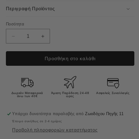
Περιγραφή Προϊόντος
Ποσότητα
Μείωση
Αύξηση
ποσότητας
ποσότητας
για
για
Prins
Prins
Προσθήκη στο καλάθι
Procare
Procare
Puppy
Puppy
&amp;
&amp;
Junior
Junior
Ψυχρής
Ψυχρής
Δωρεάν Μεταφορικά
Άμεση Παράδοση 24-48
Ασφαλείς Συναλλαγές
άνω των 40€
ώρες
Έκθλιψης
Έκθλιψης
Ξηρά
Ξηρά
Τροφή
Τροφή
Υπάρχει δυνατότητα παραλαβής από
Ζωοδόχου Πηγῆς 11
για
για
Έτοιμο συνήθως σε 2-4 ημέρες
Κουτάβια
Κουτάβια
20kg
20kg
Προβολή πληροφοριών καταστήματος