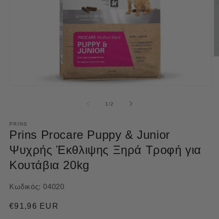
Ά
μ
2
σ
Άνοιγμα
β
μέσου
π
1
από
1
/
2
στο
βοηθητικό
παράθυρο
PRINS
Prins Procare Puppy & Junior
Ψυχρής Έκθλιψης Ξηρά Τροφή για
Κουτάβια 20kg
Κωδικός:
04020
Κανονική
€91,96 EUR
τιμή