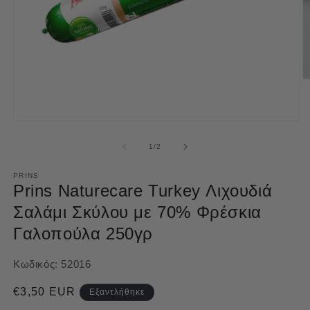
Ά
μ
2
σ
Άνοιγμα
β
μέσου
π
1
από
1
/
2
στο
βοηθητικό
παράθυρο
PRINS
Prins Naturecare Turkey Λιχουδιά
Σαλάμι Σκύλου με 70% Φρέσκια
Γαλοπούλα 250γρ
Κωδικός:
52016
Κανονική
€3,50 EUR
Εξαντλήθηκε
τιμή