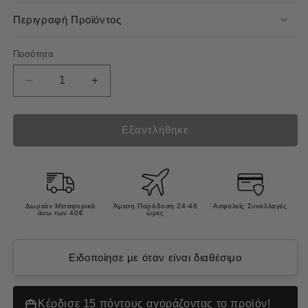
Περιγραφή Προϊόντος
Ποσότητα
Μείωση
Αύξηση
ποσότητας
ποσότητας
για
για
Prins
Prins
Εξαντλήθηκε
Naturecare
Naturecare
Turkey
Turkey
Λιχουδιά
Λιχουδιά
Σαλάμι
Σαλάμι
Σκύλου
Σκύλου
Δωρεάν Μεταφορικά
Άμεση Παράδοση 24-48
Ασφαλείς Συναλλαγές
άνω των 40€
ώρες
με
με
70%
70%
Φρέσκια
Φρέσκια
Ειδοποίησε με όταν είναι διαθέσιμο
Γαλοπούλα
Γαλοπούλα
250γρ
250γρ
Κέρδισε 15 πόντους αγοράζοντας το προϊόν!