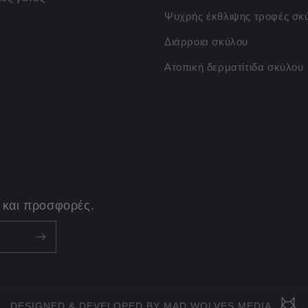
Ψυχρής έκθλιψης τροφές σκ
Διάρροια σκύλου
Ατοπική δερματίτιδα σκύλου
 και προσφορές.
DESIGNED & DEVELOPED BY MAD WOLVES MEDIA