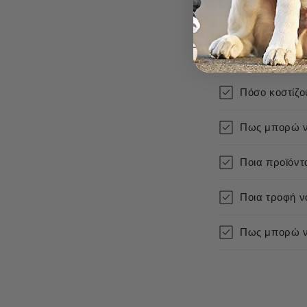
Πόσο γρήγορα
Πόσο κοστίζο
Πως μπορώ ν
Ποια προϊόντ
Ποια τροφή να
Πως μπορώ να