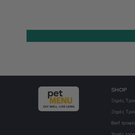
SHOP
Ξηρές Τρο
Ξηρές Τρο
Barf τροφέ
Υγρές τρο