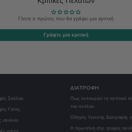
Κριτικές Πελατών
Γίνετε ο πρώτος που θα γράψει μια κριτική
Γράψτε μια κριτική
ΔΙΑΤΡΟΦΗ
φές Σκύλου
Πως λειτουργεί το πεπτικό 
του σκύλου
φές Γάτας
Οδηγός Υγιεινής Διατροφής γ
ς σκύλου
Η πρωτεΐνη στις τροφές σκύ
φές γάτας