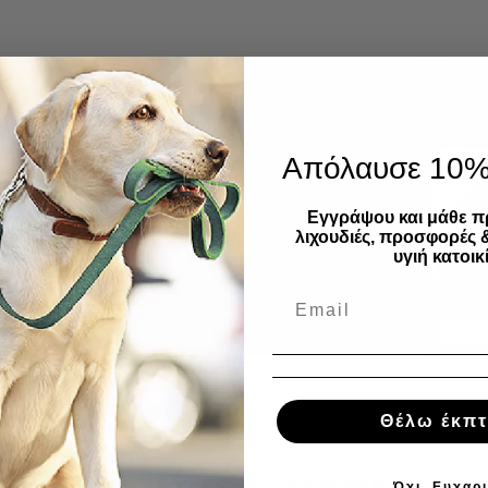
Απόλαυσε 10
Εγγράψου και μάθε π
λιχουδιές, προσφορές 
υγιή κατοικί
Θέλω έκπ
Όχι, Ευχαρ