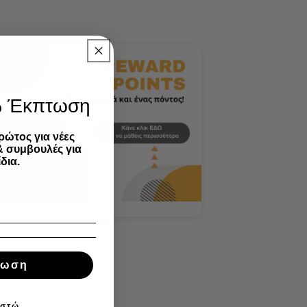
% Έκπτωση
ρώτος για νέες
& συμβουλές για
δια.
τωση
ιστώ