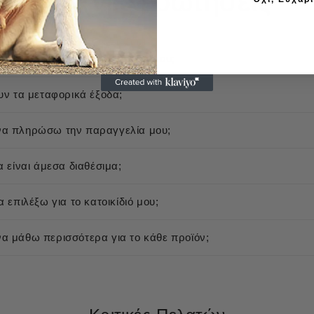
Συχνές ερωτήσεις
 αποστέλλεται η παραγγελία μου;
υν τα μεταφορικά έξοδα;
α πληρώσω την παραγγελία μου;
α είναι άμεσα διαθέσιμα;
 επιλέξω για το κατοικίδιό μου;
 μάθω περισσότερα για το κάθε προϊόν;