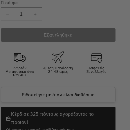
Ποσότητα
Μείωση
Αύξηση
ποσότητας
ποσότητας
για
για
Prins
Prins
Εξαντλήθηκε
Fit
Fit
Selection
Selection
Mix
Mix
Ξηρά
Ξηρά
Τροφή
Τροφή
Δωρεάν
Άμεση Παράδοση
Ασφαλείς
Ενήλικης
Ενήλικης
Μεταφορικά άνω
24-48 ώρες
Συναλλαγές
των 40€
Γάτας
Γάτας
10kg
10kg
Ειδοποίησε με όταν είναι διαθέσιμο
Κέρδισε 325 πόντους αγοράζοντας το
προϊόν!
Κάνοντας
εγγραφή
κερδίζεις πόντους