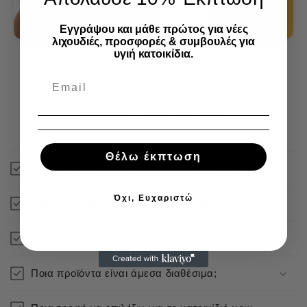
Εγγράψου και μάθε πρώτος για νέες
λιχουδιές, προσφορές & συμβουλές για
υγιή κατοικίδια.
Συχνές ερωτήσεις
Θέλω έκπτωση
Πόσο γρήγορα αποστέλλεται η παραγγελία μου;
Όχι, Ευχαριστώ
Πόσο κοστίζουν τα μεταφορικά έξοδα;
Πως μπορώ να πληρώσω την παραγγελία μου;
Ποια προϊόντα είναι άμεσα διαθέσιμα;