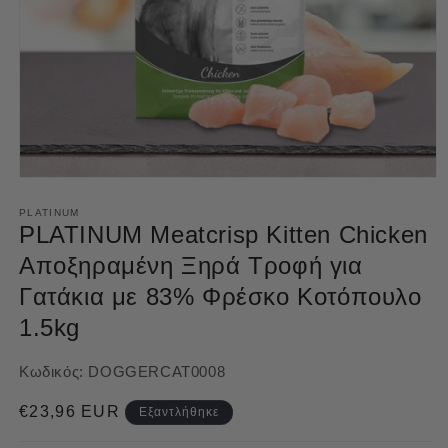
Άνοιγμα
μέσου
1
PLATINUM
στο
PLATINUM Meatcrisp Kitten Chicken
βοηθητικό
παράθυρο
Αποξηραμένη Ξηρά Τροφή για
Γατάκια με 83% Φρέσκο Κοτόπουλο
1.5kg
Κωδικός:
DOGGERCAT0008
Κανονική
€23,96 EUR
Εξαντλήθηκε
τιμή