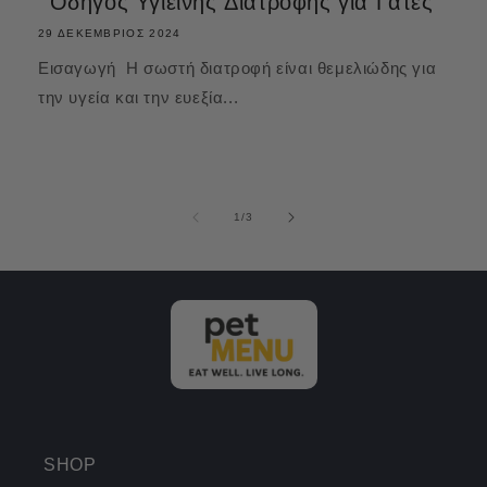
Οδηγός Υγιεινής Διατροφής για Γάτες
29 ΔΕΚΈΜΒΡΙΟΣ 2024
Εισαγωγή Η σωστή διατροφή είναι θεμελιώδης για
την υγεία και την ευεξία...
από
1
/
3
SHOP