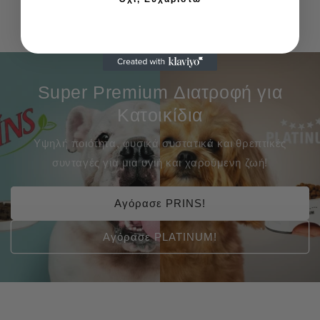
Super Premium Διατροφή για
Κατοικίδια
Υψηλή ποιότητα, φυσικά συστατικά και θρεπτικές
συνταγές για μια υγιή και χαρούμενη ζωή!
Αγόρασε PRINS!
Αγόρασε PLATINUM!