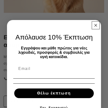
Απόλαυσε 10% Έκπτωση
Είμαστε δίπλα σου για κάθε
απορία
Εγγράψου και μάθε πρώτος για νέες
λιχουδιές, προσφορές & συμβουλές για
υγιή κατοικίδια.
Μη διστάσεις να μας καλέσεις για οποιαδήποτε απορία
σχετικά με τον καλύτερό σου φίλο. Οι έμπειροι
συνεργάτες μας θα σου λύσουν κάθε απορία.
📞 215 215 91 41
Θέλω έκπτωση
ΚΑΛΕΣΕ ΜΑΣ
Όχι, Ευχαριστώ