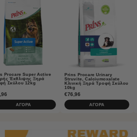
ve
Prins Procare Urinary
Prins Procare Adult
Struvite, Calciumoxalate
Hypoallergic Ψυχρής
Κλινική Ξηρά Τροφή Σκύλου
Έκθλιψης Ξηρά Τρο
10kg
Σκύλου 20kg
€76,96
€100,96
ΑΓΟΡΑ
ΑΓΟΡΑ