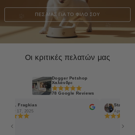
ΠΕΣ ΜΑΣ ΓΙΑ ΤΟ ΦΙΛΟ ΣΟΥ
Οι κριτικές πελατών μας
Dogger Petshop
Χαλάνδρι
78 Google Reviews
h. Fragkias
Stavroula Vlas
pr 17, 2025
Apr 7, 2025