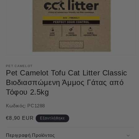
Άνοιγμα
μέσου
1
PET CAMELOT
στο
Pet Camelot Tofu Cat Litter Classic
βοηθητικό
παράθυρο
Βιοδιασπώμενη Άμμος Γάτας από
Τόφου 2.5kg
Κωδικός:
PC1288
Κανονική
€8,90 EUR
Εξαντλήθηκε
τιμή
Περιγραφή Προϊόντος