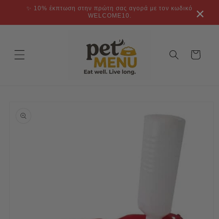
μετάβαση
✨ 10% έκπτωση στην πρώτη σας αγορά με τον κωδικό
×
στο
WELCOME10.
περιεχόμενο
Καλάθι
Μετάβαση
στις
πληροφορίες
προϊόντος