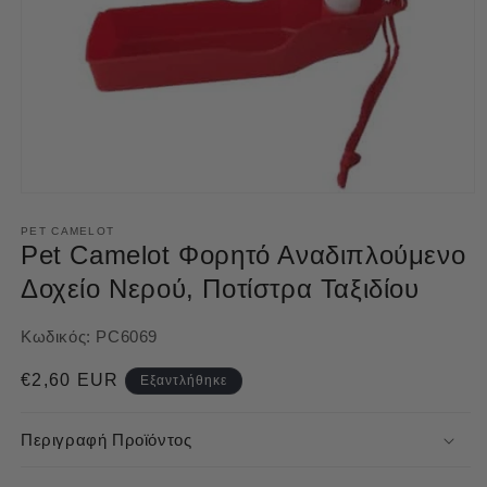
Άνοιγμα
μέσου
1
PET CAMELOT
στο
Pet Camelot Φορητό Αναδιπλούμενο
βοηθητικό
παράθυρο
Δοχείο Νερού, Ποτίστρα Ταξιδίου
Κωδικός:
PC6069
Κανονική
€2,60 EUR
Εξαντλήθηκε
τιμή
Περιγραφή Προϊόντος