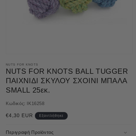
Άνοιγμα
μέσου
1
NUTS FOR KNOTS
στο
NUTS FOR KNOTS BALL TUGGER
βοηθητικό
παράθυρο
ΠΑΙΧΝΙΔΙ ΣΚΥΛΟΥ ΣΧΟΙΝΙ ΜΠΑΛΑ
SMALL 25εκ.
Κωδικός:
IK16258
Κανονική
€4,30 EUR
Εξαντλήθηκε
τιμή
Περιγραφή Προϊόντος