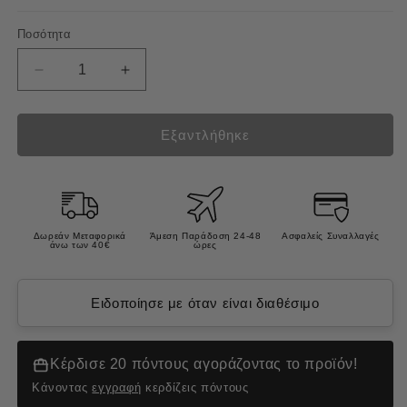
Ποσότητα
Μείωση
Αύξηση
ποσότητας
ποσότητας
για
για
NUTS
NUTS
Εξαντλήθηκε
FOR
FOR
KNOTS
KNOTS
BALL
BALL
TUGGER
TUGGER
ΠΑΙΧΝΙΔΙ
ΠΑΙΧΝΙΔΙ
Δωρεάν Μεταφορικά
Άμεση Παράδοση 24-48
Ασφαλείς Συναλλαγές
άνω των 40€
ώρες
ΣΚΥΛΟΥ
ΣΚΥΛΟΥ
ΣΧΟΙΝΙ
ΣΧΟΙΝΙ
ΜΠΑΛΑ
ΜΠΑΛΑ
Ειδοποίησε με όταν είναι διαθέσιμο
SMALL
SMALL
25εκ.
25εκ.
Κέρδισε 20 πόντους αγοράζοντας το προϊόν!
Κάνοντας
εγγραφή
κερδίζεις πόντους