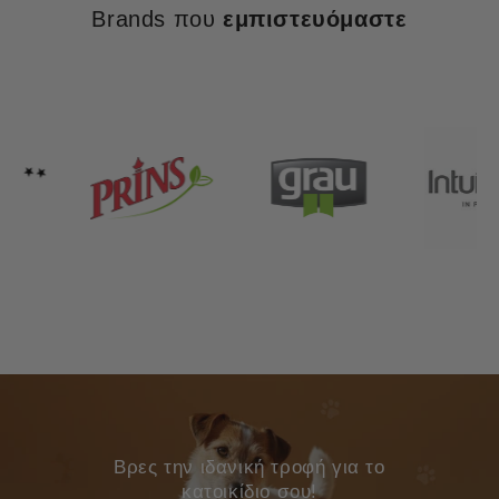
Brands που
εμπιστευόμαστε
Bρες την ιδανική τροφή για το
κατοικίδιο σου!