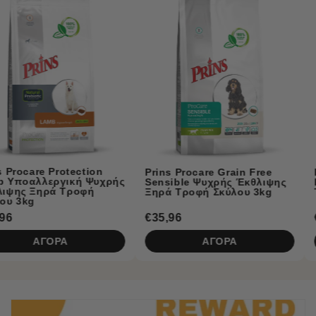
Prins Naturecare Diet
Prins Procare Grain Free
ρής
Κλινική Υποαλλεργικ
Sensible Ψυχρής Έκθλιψης
Τροφή Σκύλου με Αρν
Ξηρά Τροφή Σκύλου 3kg
€35,96
€5,50
ΑΓΟΡΑ
ΑΓΟΡΑ