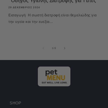
Οδηγός Υγιεινής Διατροφής για Γάτες
29 ΔΕΚΈΜΒΡΙΟΣ 2024
Εισαγωγή Η σωστή διατροφή είναι θεμελιώδης για
την υγεία και την ευεξία...
από
1
/
3
SHOP