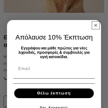
Απόλαυσε 10% Έκπτωση
Είμαστε δίπλα σου για κάθε
απορία
Εγγράψου και μάθε πρώτος για νέες
λιχουδιές, προσφορές & συμβουλές για
υγιή κατοικίδια.
Μη διστάσεις να μας καλέσεις για οποιαδήποτε απορία
σχετικά με τον καλύτερό σου φίλο. Οι έμπειροι
συνεργάτες μας θα σου λύσουν κάθε απορία.
📞 215 215 91 41
Θέλω έκπτωση
ΚΑΛΕΣΕ ΜΑΣ
Όχι, Ευχαριστώ