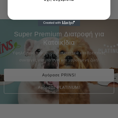
Super Premium Διατροφή για
Κατοικίδια
Υψηλή ποιότητα, φυσικά συστατικά και θρεπτικές
συνταγές για μια υγιή και χαρούμενη ζωή!
Αγόρασε PRINS!
Αγόρασε PLATINUM!