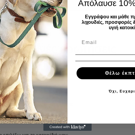
Απόλαυσε 10
Εγγράψου και μάθε π
λιχουδιές, προσφορές 
υγιή κατοικί
Συχνές ερωτήσεις
Θέλω έκπ
 αποστέλλεται η παραγγελία μου;
υν τα μεταφορικά έξοδα;
Όχι, Ευχαρ
α πληρώσω την παραγγελία μου;
α είναι άμεσα διαθέσιμα;
 επιλέξω για το κατοικίδιό μου;