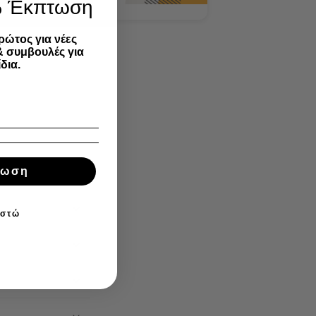
% Έκπτωση
ρώτος για νέες
& συμβουλές για
δια.
τωση
ιστώ