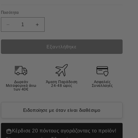
Ποσότητα
Μείωση
Αύξηση
ποσότητας
ποσότητας
για
για
Natural
Natural
Εξαντλήθηκε
Derma
Derma
Pet
Pet
Almond
Almond
Milk
Milk
Υγρά
Υγρά
Δωρεάν
Άμεση Παράδοση
Ασφαλείς
Μαντηλάκια
Μαντηλάκια
Μεταφορικά άνω
24-48 ώρες
Συναλλαγές
των 40€
Σκύλου,
Σκύλου,
Γάτας
Γάτας
35τμχ
35τμχ
Ειδοποίησε με όταν είναι διαθέσιμο
Κέρδισε 20 πόντους αγοράζοντας το προϊόν!