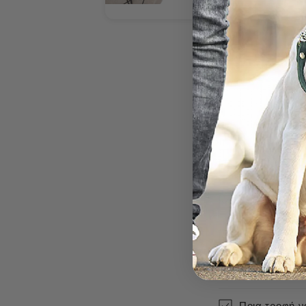
Πόσο γρήγορα
Πόσο κοστίζο
Πως μπορώ ν
Ποια προϊόντ
Ποια τροφή να