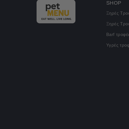
SHOP
Ξηρές Τρο
Ξηρές Τρο
Barf τροφέ
Υγρές τρο