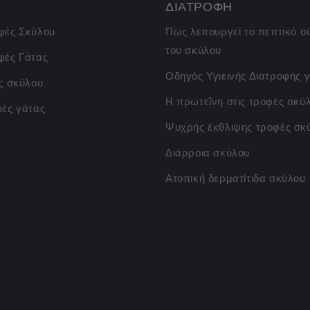
ΔΙΑΤΡΟΦΗ
φές Σκύλου
Πως λειτουργεί το πεπτικό 
του σκύλου
φές Γάτας
Οδηγός Υγιεινής Διατροφής γ
ς σκύλου
Η πρωτεΐνη στις τροφές σκύ
φές γάτας
Ψυχρής έκθλιψης τροφές σκ
Διάρροια σκύλου
Ατοπική δερματίτιδα σκύλου