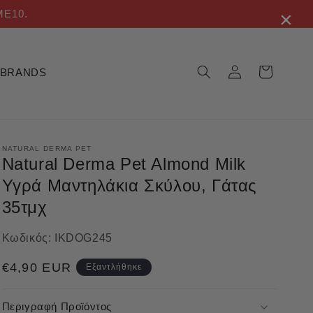
×
ME10.
Σύνδεση
Καλάθι
BRANDS
NATURAL DERMA PET
Natural Derma Pet Almond Milk
Υγρά Μαντηλάκια Σκύλου, Γάτας
35τμχ
Κωδικός:
IKDOG245
Κανονική
€4,90 EUR
Εξαντλήθηκε
τιμή
Περιγραφή Προϊόντος