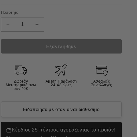
Ποσότητα
Μείωση
Αύξηση
ποσότητας
ποσότητας
για
για
Fish4dogs
Fish4dogs
Εξαντλήθηκε
Dental
Dental
Sea
Sea
Jerky
Jerky
Twists
Twists
Αποξηραμένες
Αποξηραμένες
Δωρεάν
Άμεση Παράδοση
Ασφαλείς
Λιχουδιές
Λιχουδιές
Μεταφορικά άνω
24-48 ώρες
Συναλλαγές
των 40€
Σκύλου
Σκύλου
από
από
Δέρμα
Δέρμα
Ειδοποίησε με όταν είναι διαθέσιμο
Ψαριού
Ψαριού
100gr
100gr
Κέρδισε 25 πόντους αγοράζοντας το προϊόν!