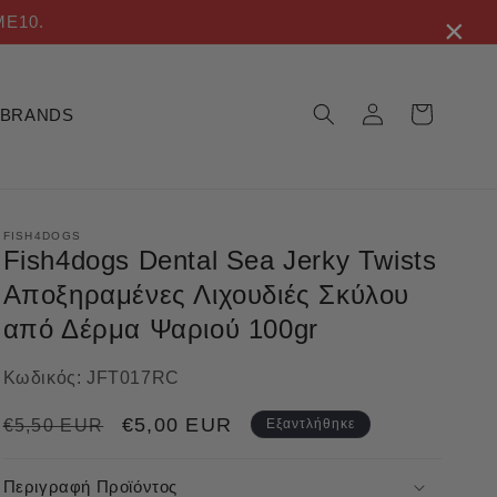
×
ME10.
Σύνδεση
Καλάθι
BRANDS
FISH4DOGS
Fish4dogs Dental Sea Jerky Twists
Αποξηραμένες Λιχουδιές Σκύλου
από Δέρμα Ψαριού 100gr
Κωδικός:
JFT017RC
Κανονική
Τιμή
€5,00 EUR
€5,50 EUR
Εξαντλήθηκε
τιμή
έκπτωσης
Περιγραφή Προϊόντος