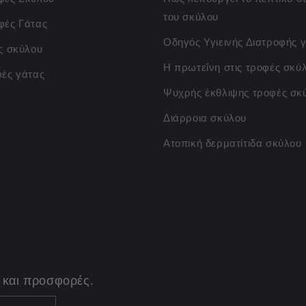
του σκύλου
φές Γάτας
Οδηγός Υγιεινής Διατροφής γ
ς σκύλου
Η πρωτεΐνη στις τροφές σκύ
φές γάτας
Ψυχρής έκθλιψης τροφές σκ
Διάρροια σκύλου
Ατοπική δερματίτιδα σκύλου
 και προσφορές.