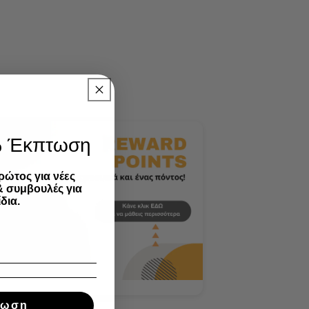
% Έκπτωση
ρώτος για νέες
& συμβουλές για
δια.
τωση