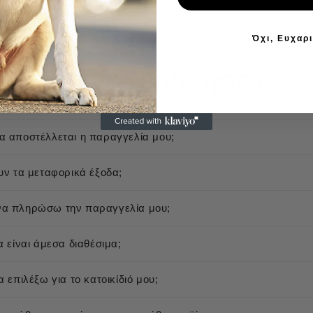
Όχι, Ευχαρ
Συχνές ερωτήσεις
 αποστέλλεται η παραγγελία μου;
υν τα μεταφορικά έξοδα;
α πληρώσω την παραγγελία μου;
α είναι άμεσα διαθέσιμα;
 επιλέξω για το κατοικίδιό μου;