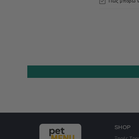
Πως μπορώ να
SHOP
Ξηρές Τρο