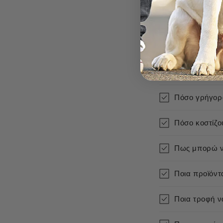
Πόσο γρήγορα
Πόσο κοστίζο
Πως μπορώ ν
Ποια προϊόντ
Ποια τροφή να