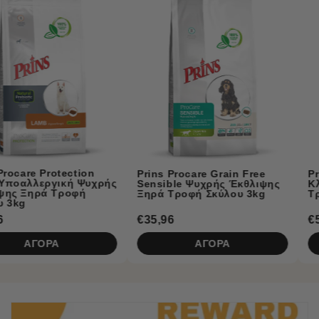
Prins Naturecare Diet
Prins Procare Grain Free
Κλινική Υποαλλεργική Υγρή
Sensible Ψυχρής Έκθλιψης
Τροφή Σκύλου με Αρνί 375g
Ξηρά Τροφή Σκύλου 3kg
€35,96
€5,50
ΑΓΟΡΑ
ΑΓΟΡΑ