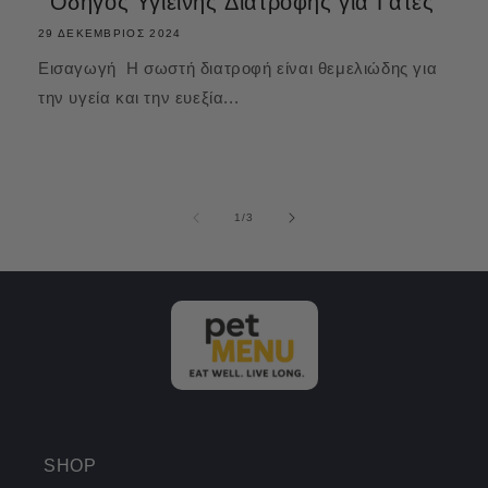
Οδηγός Υγιεινής Διατροφής για Γάτες
29 ΔΕΚΈΜΒΡΙΟΣ 2024
Εισαγωγή Η σωστή διατροφή είναι θεμελιώδης για
την υγεία και την ευεξία...
από
1
/
3
SHOP