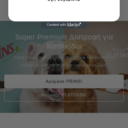
Super Premium Διατροφή για
Κατοικίδια
Υψηλή ποιότητα, φυσικά συστατικά και θρεπτικές
συνταγές για μια υγιή και χαρούμενη ζωή!
Αγόρασε PRINS!
Αγόρασε PLATINUM!