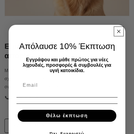
Απόλαυσε 10% Έκπτωση
Είμαστε δίπλα σου για κάθε
απορία
Εγγράψου και μάθε πρώτος για νέες
λιχουδιές, προσφορές & συμβουλές για
υγιή κατοικίδια.
Μη διστάσεις να μας καλέσεις για οποιαδήποτε απορία
σχετικά με τον καλύτερό σου φίλο. Οι έμπειροι
συνεργάτες μας θα σου λύσουν κάθε απορία.
📞 215 215 91 41
Θέλω έκπτωση
ΚΑΛΕΣΕ ΜΑΣ
Όχι, Ευχαριστώ