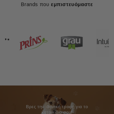
Brands που
εμπιστευόμαστε
Bρες την ιδανική τροφή για το
κατοικίδιο σου!