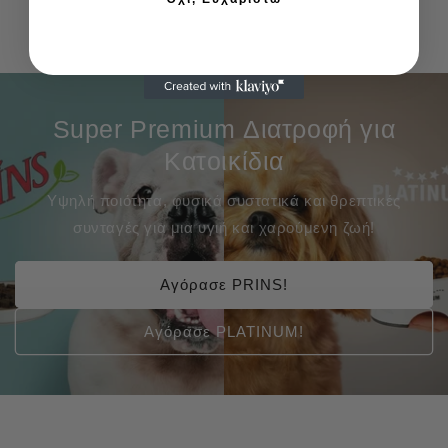
Super Premium Διατροφή για
Κατοικίδια
Υψηλή ποιότητα, φυσικά συστατικά και θρεπτικές
συνταγές για μια υγιή και χαρούμενη ζωή!
Αγόρασε PRINS!
Αγόρασε PLATINUM!