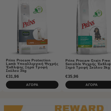
Prins Naturecar
Κλινική Υποαλ
Τροφή Σκύλου 
ction
Prins Procare Grain Free
ή Ψυχρής
Sensible Ψυχρής Έκθλιψης
οφή
Ξηρά Τροφή Σκύλου 3kg
€35,96
€5,50
ΑΓΟΡΑ
ΑΓΟ