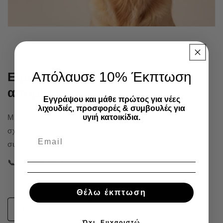
Απόλαυσε 10% Έκπτωση
Είμαστε δίπλα σου για κάθε
απορία
Εγγράψου και μάθε πρώτος για νέες
λιχουδιές, προσφορές & συμβουλές για
υγιή κατοικίδια.
Μη διστάσεις να μας καλέσεις για οποιαδήποτε απορία
σχετικά με τον καλύτερό σου φίλο. Οι έμπειροι
συνεργάτες μας θα σου λύσουν κάθε απορία.
📞 215 215 91 41
Θέλω έκπτωση
ΚΑΛΕΣΕ ΜΑΣ
Όχι, Ευχαριστώ