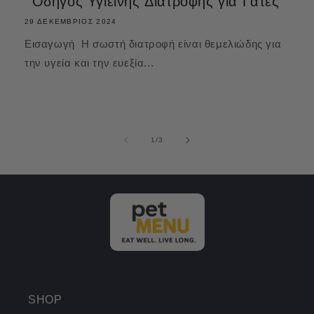
Οδηγός Υγιεινής Διατροφής για Γάτες
29 ΔΕΚΈΜΒΡΙΟΣ 2024
Εισαγωγή Η σωστή διατροφή είναι θεμελιώδης για
την υγεία και την ευεξία...
από
1
/
3
SHOP