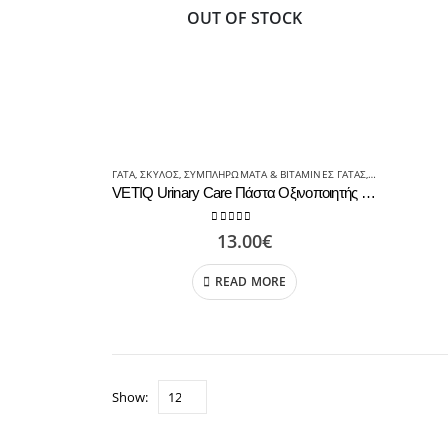
OUT OF STOCK
ΓΑΤΑ
,
ΣΚΥΛΟΣ
,
ΣΥΜΠΛΗΡΩΜΑΤΑ & ΒΙΤΑΜΙΝΕΣ ΓΑΤΑΣ
,
ΣΥΜΠΛΗΡΩΜΑΤΑ
VETIQ Urinary Care Πάστα Οξινοποιητής Ούρων για Διάλυση Πετρών Στρουβίτη 100γρ
0
out of 5
13.00
€
READ MORE
Show: