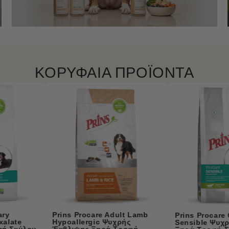
ΚΟΡΥΦΑΙΑ ΠΡΟΪΟΝΤΑ
Prins Procare Mini Supe
Prins Procare Grain Free
Active Ψυχρής Έκθλιψη
Sensible Ψυχρής Έκθλιψης
Ξηρά Τροφή Σκύλου 3k