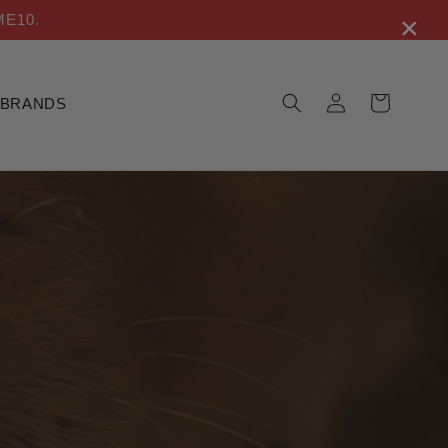
×
ME10.
Σύνδεση
Καλάθι
BRANDS