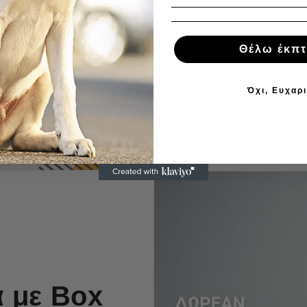
Με κάθε αγορά σας,
για εκπτώσεις ή δω
Θέλω έκπ
πόντους και απολαύσ
Όχι, Ευχαρ
 με Box