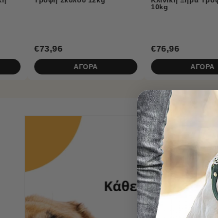
Έκθλιψης Ξηρά Τροφή
10kg
Σκύλου 20kg
€76,96
€100,96
ΑΓΟΡΑ
ΑΓΟΡΑ