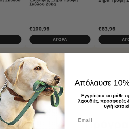
Ξηρά Τροφή Σκύλου 12kg
€83,96
€25,96
ΑΓΟΡΑ
ΑΓΟΡΑ
Απόλαυσε 10
Εγγράψου και μάθε π
λιχουδιές, προσφορές 
υγιή κατοικί
Πρόγρα