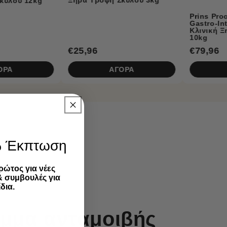
Prins Procare Croque
Gastro-Intestinal Low Fat
Κλινική Ξηρά Τροφή Σκύλου
10kg
€79,96
€27,96
ΑΓΟΡΑ
ΑΓΟΡΑ
% Έκπτωση
ρώτος για νέες
& συμβουλές για
δια.
μμα ανταμοιβής