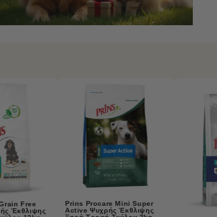
Prins Procare Mini 
Calm Ψυχρής Έκθλ
Ξηρά Τροφή Σκύλο
r
ς
g