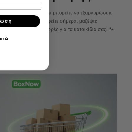
 κερδίζετε πόντους που μπορείτε να εξαργυρώσετε
ρεάν προϊόντα. Εγγραφείτε σήμερα, μαζέψτε
τωση
τε μοναδικές προσφορές για τα κατοικίδια σας! 🐾
ιστώ