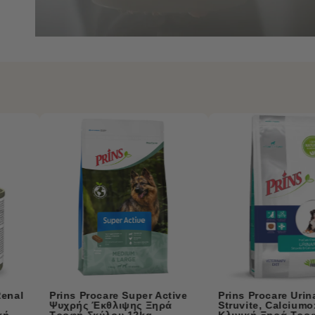
Prins Procare Urinary
Prins Procare Adult Lamb
Struvite, Calciumoxalate
Hypoallergic Ψυχρής
Κλινική Ξηρά Τροφή Σκύλου