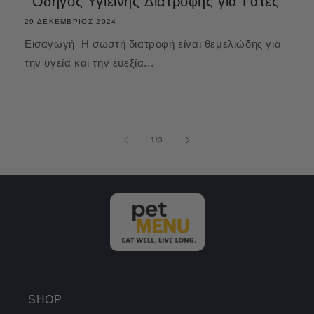
Οδηγός Υγιεινής Διατροφής για Γάτες
29 ΔΕΚΈΜΒΡΙΟΣ 2024
Εισαγωγή Η σωστή διατροφή είναι θεμελιώδης για
την υγεία και την ευεξία...
από
1
/
3
SHOP