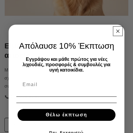
Απόλαυσε 10% Έκπτωση
Είμαστε δίπλα σου για κάθε
απορία
Εγγράψου και μάθε πρώτος για νέες
λιχουδιές, προσφορές & συμβουλές για
υγιή κατοικίδια.
Μη διστάσεις να μας καλέσεις για οποιαδήποτε απορία
σχετικά με τον καλύτερό σου φίλο. Οι έμπειροι
συνεργάτες μας θα σου λύσουν κάθε απορία.
📞 215 215 91 41
Θέλω έκπτωση
ΚΑΛΕΣΕ ΜΑΣ
Όχι, Ευχαριστώ