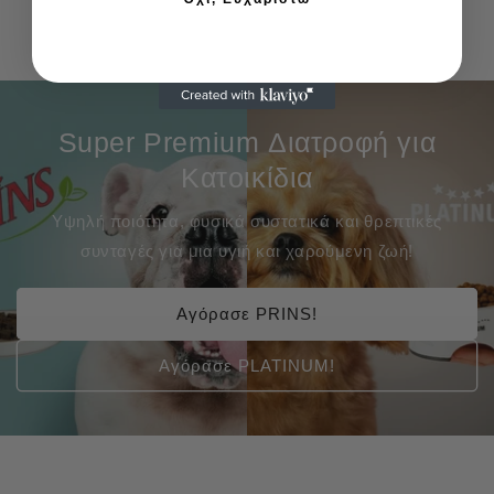
Super Premium Διατροφή για
Κατοικίδια
Υψηλή ποιότητα, φυσικά συστατικά και θρεπτικές
συνταγές για μια υγιή και χαρούμενη ζωή!
Αγόρασε PRINS!
Αγόρασε PLATINUM!