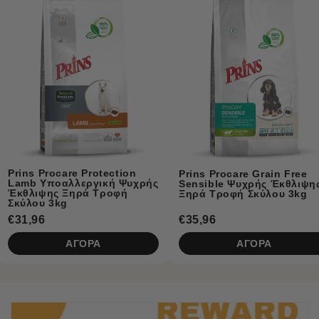
Prins Naturecare
Κλινική Υποαλλε
Τροφή Σκύλου με
ion
Prins Procare Grain Free
 Ψυχρής
Sensible Ψυχρής Έκθλιψης
φή
Ξηρά Τροφή Σκύλου 3kg
€35,96
€5,50
ΑΓΟΡΑ
ΑΓΟΡ