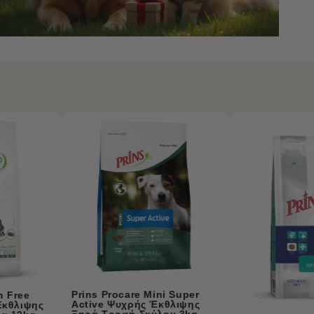
Prins Procare Mini Re
Calm Ψυχρής Έκθλιψ
Ξηρά Τροφή Σκύλου 