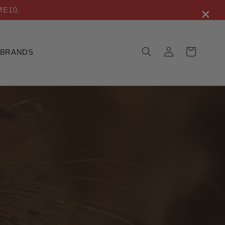
×
ME10.
Σύνδεση
Καλάθι
BRANDS