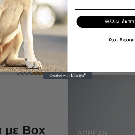
Με κάθε αγορά σας,
για εκπτώσεις ή δω
Θέλω έκπ
πόντους και απολαύσ
Όχι, Ευχαρ
 με Box