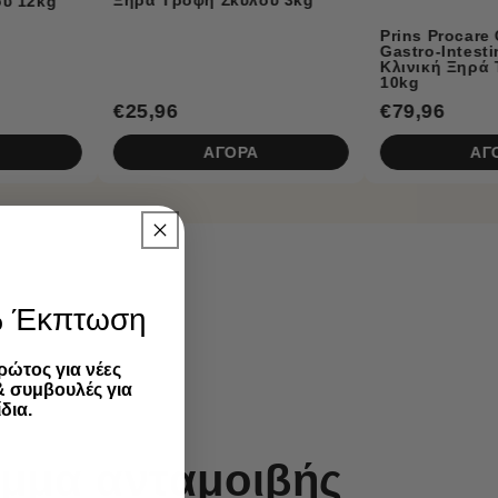
Prins Procare Croque
Gastro-Intestinal Low Fat
Κλινική Ξηρά Τροφή Σκύλου
10kg
€79,96
€27,96
ΑΓΟΡΑ
ΑΓΟΡΑ
% Έκπτωση
ρώτος για νέες
& συμβουλές για
δια.
μμα ανταμοιβής