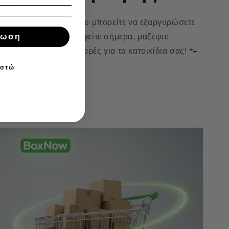
 κερδίζετε πόντους που μπορείτε να εξαργυρώσετε
ρεάν προϊόντα. Εγγραφείτε σήμερα, μαζέψτε
τωση
τε μοναδικές προσφορές για τα κατοικίδια σας! 🐾
ιστώ