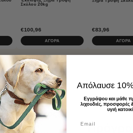
Ξηρά Τροφή Σκύλου 12kg
€83,96
€25,96
ΑΓΟΡΑ
ΑΓΟΡΑ
Απόλαυσε 10
Εγγράψου και μάθε π
λιχουδιές, προσφορές 
υγιή κατοικί
Πρόγρα