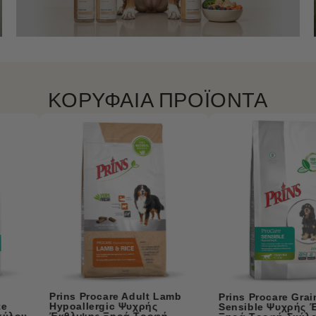
ΚΟΡΥΦΑΙΑ ΠΡΟΪΟΝΤΑ
Prins Procare Mini Super
Prins Procare Grain Free
Active Ψυχρής Έκθλιψης
Sensible Ψυχρής Έκθλιψης
Ξηρά Τροφή Σκύλου 3kg