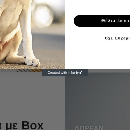
Με κάθε αγορά σας,
για εκπτώσεις ή δω
Θέλω έκπ
πόντους και απολαύσ
Όχι, Ευχαρ
 με Box