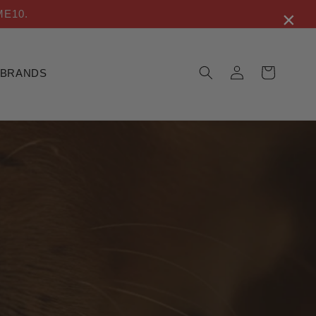
×
ME10.
Σύνδεση
Καλάθι
BRANDS