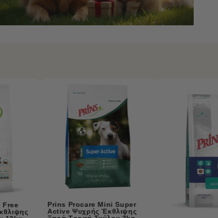
Prins Procare Mini Resis
Calm Ψυχρής Έκθλιψης
Ξηρά Τροφή Σκύλου 3k