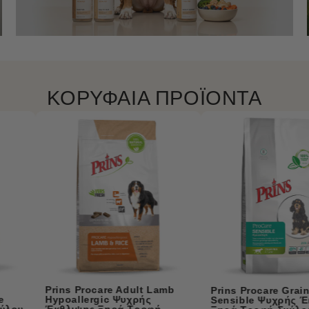
ΚΟΡΥΦΑΙΑ ΠΡΟΪΟΝΤΑ
Prins Procare Mini Super
Prins Procare Grain Free
Active Ψυχρής Έκθλιψης
Sensible Ψυχρής Έκθλιψης
Ξηρά Τροφή Σκύλου 3kg