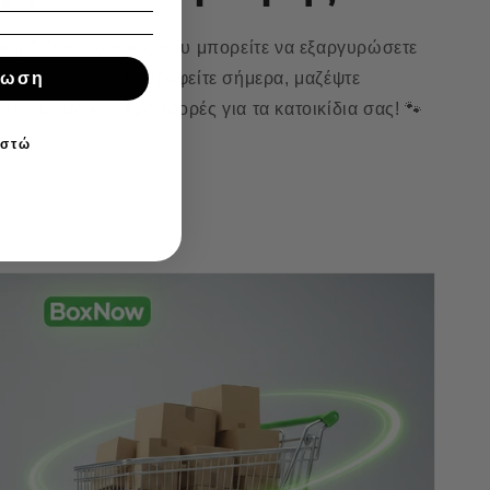
 κερδίζετε πόντους που μπορείτε να εξαργυρώσετε
ρεάν προϊόντα. Εγγραφείτε σήμερα, μαζέψτε
τωση
τε μοναδικές προσφορές για τα κατοικίδια σας! 🐾
ιστώ