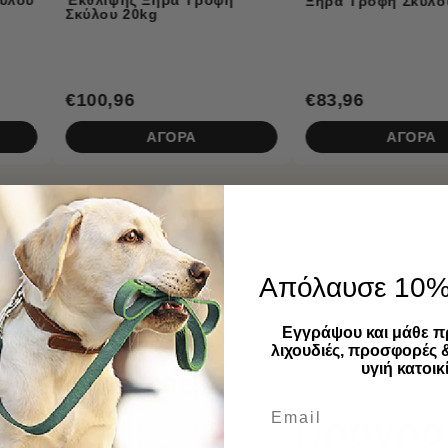
Ξηρά Τροφή Σκύλου 12kg
€83,96
€25,96
ΑΓΟΡΑ
ΑΓΟΡΑ
Απόλαυσε 10
Εγγράψου και μάθε π
λιχουδιές, προσφορές 
υγιή κατοικί
Πρόγρα