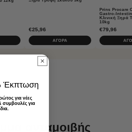
Prins Procare Croque
Gastro-Intestinal Low Fat
Κλινική Ξηρά Τροφή Σκύλου
10kg
€79,96
€27,96
ΑΓΟΡΑ
ΑΓΟΡΑ
% Έκπτωση
ρώτος για νέες
& συμβουλές για
δια.
μμα ανταμοιβής