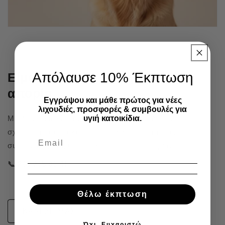
Απόλαυσε 10% Έκπτωση
Είμαστε δίπλα σου για κάθε
απορία
Εγγράψου και μάθε πρώτος για νέες
λιχουδιές, προσφορές & συμβουλές για
υγιή κατοικίδια.
Μη διστάσεις να μας καλέσεις για οποιαδήποτε απορία
σχετικά με τον καλύτερό σου φίλο. Οι έμπειροι
συνεργάτες μας θα σου λύσουν κάθε απορία.
📞 215 215 91 41
Θέλω έκπτωση
ΚΑΛΕΣΕ ΜΑΣ
Όχι, Ευχαριστώ