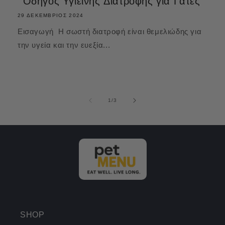
Οδηγός Υγιεινής Διατροφής για Γάτες
29 ΔΕΚΈΜΒΡΙΟΣ 2024
Εισαγωγή Η σωστή διατροφή είναι θεμελιώδης για
την υγεία και την ευεξία...
από
1
/
3
SHOP