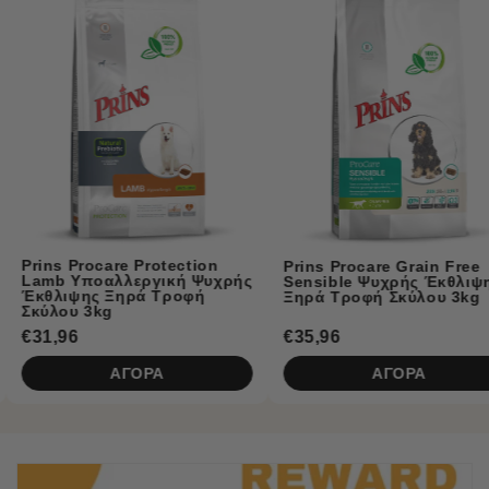
Prins Naturecare
Κλινική Υποαλλε
Τροφή Σκύλου με
ion
Prins Procare Grain Free
 Ψυχρής
Sensible Ψυχρής Έκθλιψης
φή
Ξηρά Τροφή Σκύλου 3kg
€35,96
€5,50
ΑΓΟΡΑ
ΑΓΟΡ