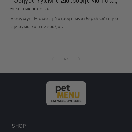
Οδηγός Υγιεινής Διατροφής για Γάτες
29 ΔΕΚΈΜΒΡΙΟΣ 2024
Εισαγωγή Η σωστή διατροφή είναι θεμελιώδης για
την υγεία και την ευεξία...
από
1
/
3
SHOP