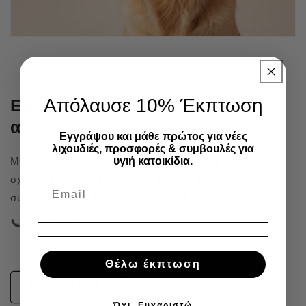
Απόλαυσε 10% Έκπτωση
Είμαστε δίπλα σου για κάθε
απορία
Εγγράψου και μάθε πρώτος για νέες
λιχουδιές, προσφορές & συμβουλές για
υγιή κατοικίδια.
Μη διστάσεις να μας καλέσεις για οποιαδήποτε απορία
σχετικά με τον καλύτερό σου φίλο. Οι έμπειροι
συνεργάτες μας θα σου λύσουν κάθε απορία.
📞 215 215 91 41
Θέλω έκπτωση
ΚΑΛΕΣΕ ΜΑΣ
Όχι, Ευχαριστώ