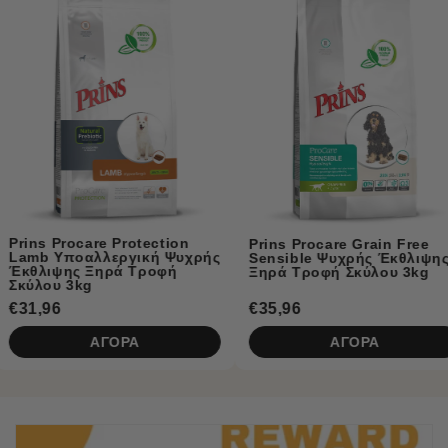
Prins Naturec
Κλινική Υποα
Τροφή Σκύλου
ection
Prins Procare Grain Free
κή Ψυχρής
Sensible Ψυχρής Έκθλιψης
ροφή
Ξηρά Τροφή Σκύλου 3kg
€35,96
€5,50
ΑΓΟΡΑ
ΑΓ