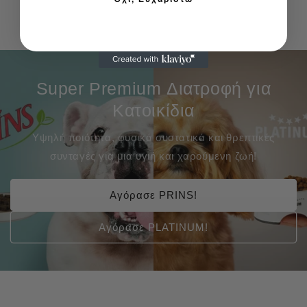
Super Premium Διατροφή για
Κατοικίδια
Υψηλή ποιότητα, φυσικά συστατικά και θρεπτικές
συνταγές για μια υγιή και χαρούμενη ζωή!
Αγόρασε PRINS!
Αγόρασε PLATINUM!