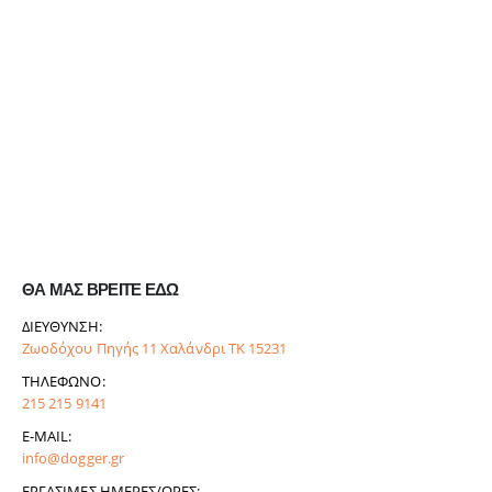
ΘΑ ΜΑΣ ΒΡΕΙΤΕ ΕΔΩ
ΔΙΕΎΘΥΝΣΗ:
Ζωοδόχου Πηγής 11 Χαλάνδρι ΤΚ 15231
ΤΗΛΈΦΩΝΟ:
215 215 9141
E-MAIL:
info@dogger.gr
ΕΡΓΆΣΙΜΕΣ ΗΜΈΡΕΣ/ΏΡΕΣ: