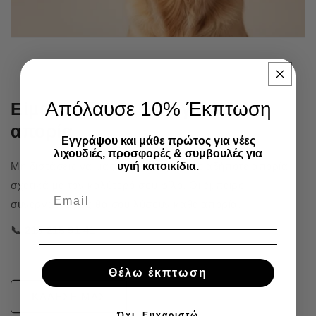
Απόλαυσε 10% Έκπτωση
Είμαστε δίπλα σου για κάθε
απορία
Εγγράψου και μάθε πρώτος για νέες
λιχουδιές, προσφορές & συμβουλές για
υγιή κατοικίδια.
Μη διστάσεις να μας καλέσεις για οποιαδήποτε απορία
σχετικά με τον καλύτερό σου φίλο. Οι έμπειροι
συνεργάτες μας θα σου λύσουν κάθε απορία.
📞 215 215 91 41
Θέλω έκπτωση
ΚΑΛΕΣΕ ΜΑΣ
Όχι, Ευχαριστώ