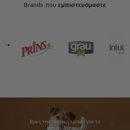
Brands που
εμπιστευόμαστε
Bρες την ιδανική τροφή για το
κατοικίδιο σου!