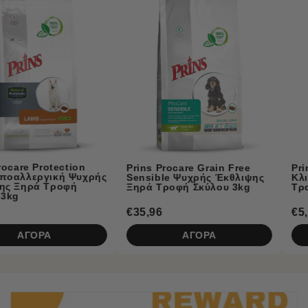
Prins Naturecare Diet
Prins Procare Grain Free
Κλινική Υποαλλεργική Υγ
Sensible Ψυχρής Έκθλιψης
Τροφή Σκύλου με Αρνί 375
Ξηρά Τροφή Σκύλου 3kg
€35,96
€5,50
ΑΓΟΡΑ
ΑΓΟΡΑ