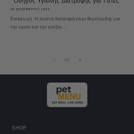
Οδηγός Υγιεινής Διατροφής για Γάτες
29 ΔΕΚΈΜΒΡΙΟΣ 2024
Εισαγωγή Η σωστή διατροφή είναι θεμελιώδης για
την υγεία και την ευεξία...
από
1
/
3
SHOP