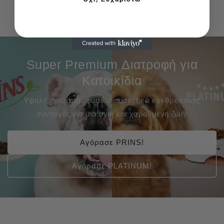
Super Premium Διατροφή για
Κατοικίδια
Υψηλή ποιότητα, φυσικά συστατικά και θρεπτικές
συνταγές για μια υγιή και χαρούμενη ζωή!
Αγόρασε PRINS!
Αγόρασε PLATINUM!